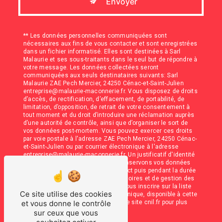
Envoyer
** Les données personnelles communiquées sont
nécessaires aux fins de vous contacter et sont enregistrées
dans un fichier informatisé. Elles sont destinées à Sarl
Malaurie et ses sous-traitants dans le seul but de répondre à
votre message. Les données collectées seront
communiquées aux seuls destinataires suivants: Sarl
Malaurie ZAE Pech Mercier, 24250 Cénac-et-Saint-Julien
entreprise@malaurie-maconnerie.fr. Vous disposez de droits
d’accès, de rectification, d’effacement, de portabilité, de
limitation, d’opposition, de retrait de votre consentement à
tout moment et du droit d’introduire une réclamation auprès
d’une autorité de contrôle, ainsi que d’organiser le sort de
vos données post-mortem. Vous pouvez exercer ces droits
par voie postale à l'adresse ZAE Pech Mercier, 24250 Cénac-
et-Saint-Julien ou par courrier électronique à l'adresse
entreprise@malaurie-maconnerie.fr. Un justificatif d'identité
pourra vous être demandé. Nous conservons vos données
pendant la période de prise de contact puis pendant la durée
de prescription légale aux fins probatoires et de gestion des
contentieux. Vous avez le droit de vous inscrire sur la liste
Ce site utilise des cookies
d'opposition au démarchage téléphonique, disponible à cette
adresse:
Bloctel.gouv.fr
. Consultez le site cnil.fr pour plus
et vous donne le contrôle
d’informations sur vos droits.
sur ceux que vous